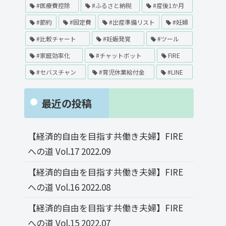
#医療費控除
#ふるさと納税
#産後1か月
#節約
#固定費
#出産準備リスト
#妊婦
#比較チャート
#妊娠発覚
#ツール
#家庭効率化
#チャットボット
FIRE
#セバスチャン
#育児休業給付金
#LINE
最近の投稿
【経済的自由を目指す共働き夫婦】FIRE
への道 Vol.17 2022.09
【経済的自由を目指す共働き夫婦】FIRE
への道 Vol.16 2022.08
【経済的自由を目指す共働き夫婦】FIRE
への道 Vol.15 2022.07