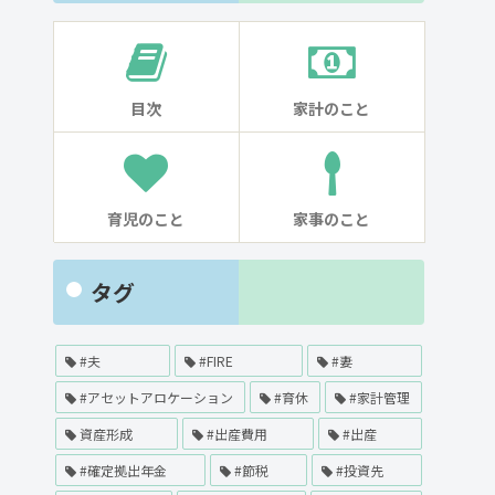
目次
家計のこと
育児のこと
家事のこと
タグ
#夫
#FIRE
#妻
#アセットアロケーション
#育休
#家計管理
資産形成
#出産費用
#出産
#確定拠出年金
#節税
#投資先