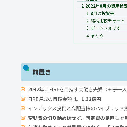
2022年8月の資産状
8月の投資先
銘柄比較チャート
ポートフォリオ
まとめ
前置き
2042年
にFIREを目指す共働き夫婦（＋子一
FIRE達成の目標金額は、
1.32億円
インデックス投資と高配当株のハイブリッド
変動費の切り詰めはせず、固定費の見直し
で