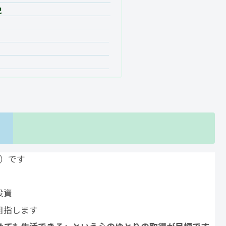
況
人）です
投資
目指します