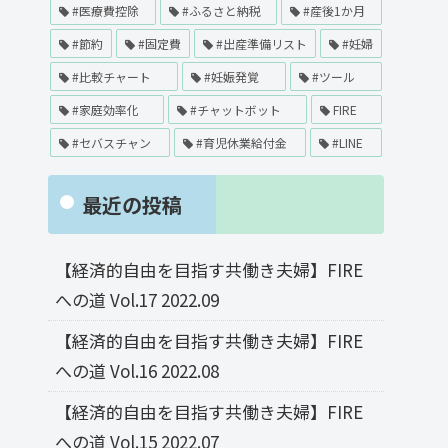
#医療費控除
#ふるさと納税
#産後1か月
#節約
#固定費
#出産準備リスト
#妊婦
#比較チャート
#妊娠発覚
#ツール
#家庭効率化
#チャットボット
FIRE
#セバスチャン
#育児休業給付金
#LINE
最近の投稿
【経済的自由を目指す共働き夫婦】FIRE
への道 Vol.17 2022.09
【経済的自由を目指す共働き夫婦】FIRE
への道 Vol.16 2022.08
【経済的自由を目指す共働き夫婦】FIRE
への道 Vol.15 2022.07