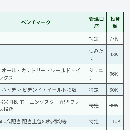
管理口
投資
ベンチマーク
座
額
特定
77K
つみた
33K
て
CI オール・カントリー・ワールド・イ
ジュニ
66K
ックス
ア
SE ハイデ ィビデンド・イールド指数
特定
30K
当米国株 モーニングスター 配当フォ
特定
30K
ス指数
P500高配当 配当上位80銘柄均等
特定
110K