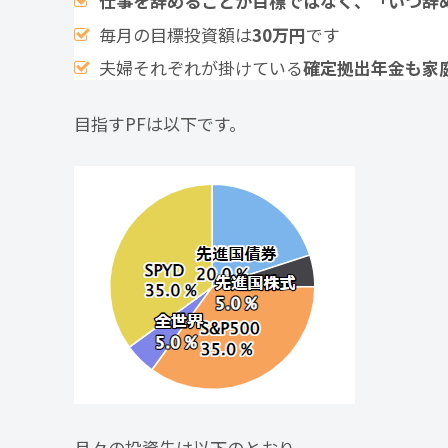
仕事を辞めることが目標ではなく、「いつ辞
毎月の目標投資額は
30万円
です
夫婦それぞれが掛けている
確定拠出年金も家
目指すPFは以下です。
月々の投資先は以下のとおり。