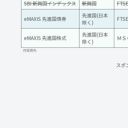
SBI 新興国インデックス
新興国
FT
先進国(日本
eMAXIS 先進国債券
FT
除く)
先進国(日本
eMAXIS 先進国株式
ＭＳ
除く)
月投資先
スポ