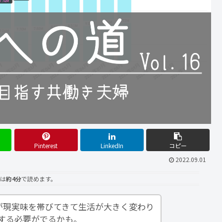
Pinterest
LinkedIn
コピー
2022.09.01
は
約4分
で読めます。
住が現実味を帯びてきて生活が大きく変わり
する必要がでるかも。