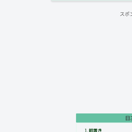
スポ
目
前置き