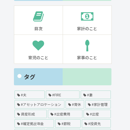
目次
家計のこと
育児のこと
家事のこと
タグ
#夫
#FIRE
#妻
#アセットアロケーション
#育休
#家計管理
資産形成
#出産費用
#出産
#確定拠出年金
#節税
#投資先