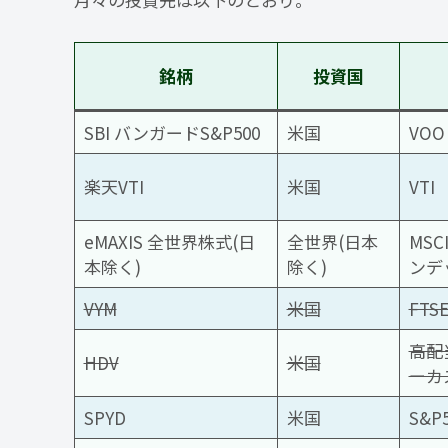
銘柄
投資国
SBI バンガードS&P500
米国
VOO
楽天VTI
米国
VTI
eMAXIS 全世界株式(日
全世界(日本
MS
本除く)
除く)
ンデ
VYM
米国
FT
高配
HDV
米国
ーカ
SPYD
米国
S&