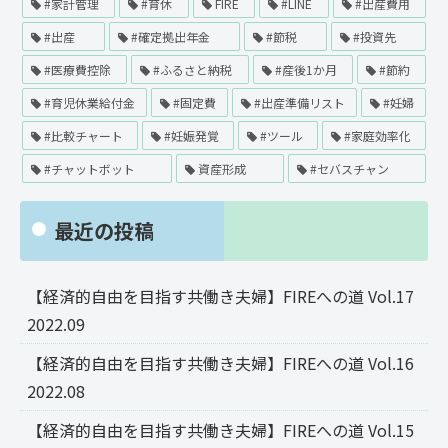
#家計管理
#育休
FIRE
#LINE
#出産費用
#出産
#確定拠出年金
#節税
#投資先
#医療費控除
#ふるさと納税
#産後1か月
#節約
#育児休業給付金
#固定費
#出産準備リスト
#妊婦
#比較チャート
#妊娠発覚
#ツール
#家庭効率化
#チャットボット
資産形成
#セバスチャン
最近の投稿
【経済的自由を目指す共働き夫婦】FIREへの道 Vol.17
2022.09
【経済的自由を目指す共働き夫婦】FIREへの道 Vol.16
2022.08
【経済的自由を目指す共働き夫婦】FIREへの道 Vol.15