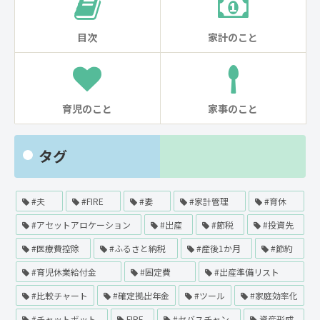
目次
家計のこと
育児のこと
家事のこと
タグ
#夫
#FIRE
#妻
#家計管理
#育休
#アセットアロケーション
#出産
#節税
#投資先
#医療費控除
#ふるさと納税
#産後1か月
#節約
#育児休業給付金
#固定費
#出産準備リスト
#比較チャート
#確定拠出年金
#ツール
#家庭効率化
#チャットボット
FIRE
#セバスチャン
資産形成