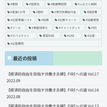
#節税
#投資先
#医療費控除
#ふるさと納税
#産後1か月
#節約
#育児休業給付金
#固定費
#出産準備リスト
#妊婦
#比較チャート
#妊娠発覚
#ツール
#家庭効率化
#チャットボット
FIRE
#セバスチャン
資産形成
#LINE
#出産
#出産費用
最近の投稿
【経済的自由を目指す共働き夫婦】FIREへの道 Vol.17
2022.09
【経済的自由を目指す共働き夫婦】FIREへの道 Vol.16
2022.08
【経済的自由を目指す共働き夫婦】FIREへの道 Vol.15