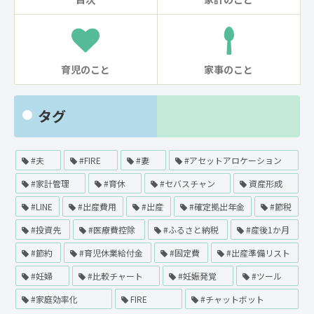
育児のこと
家事のこと
タグ
#夫
#FIRE
#妻
#アセットアロケーション
#家計管理
#育休
#セバスチャン
資産形成
#LINE
#出産費用
#出産
#確定拠出年金
#節税
#投資先
#医療費控除
#ふるさと納税
#産後1か月
#節約
#育児休業給付金
#固定費
#出産準備リスト
#妊婦
#比較チャート
#妊娠発覚
#ツール
#家庭効率化
FIRE
#チャットボット